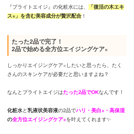
『ブライトエイジ』の化粧水には、
「復活の木エキ
ス
」を含む美容成分が贅沢配合
！
※
たった2品で完了！
2品で始める全方位エイジングケア
※
しっかりエイジングケア
したいと思ったら、たく
※
さんのスキンケアが必要だと思いますよね？
なんとブライトエイジは
たった2品でOK
なんです！
化粧水
と
乳液状美容液
の2品で
ハリ・美白
・高保湿
※
の
全方位エイジングケア
を叶えてくれます✨
※