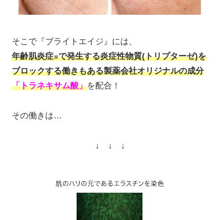
そこで『ブライトエイジ』には、
年齢肌炎症
で発生する炎症性物質(トリプターゼ)を
※
ブロックする働きもある製薬会社オリジナルの成分
「トラネキサム酸」
を配合！
その働きは…
↓ ↓ ↓