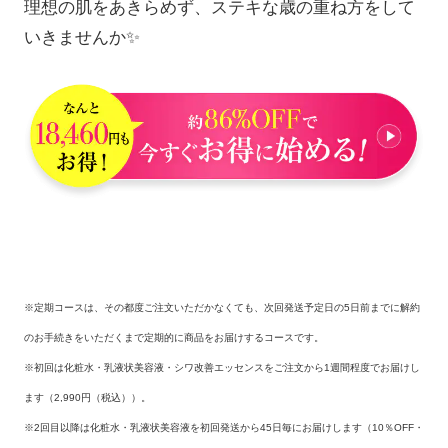
理想の肌をあきらめず、ステキな歳の重ね方をして
いきませんか✨
※定期コースは、その都度ご注文いただかなくても、次回発送予定日の5日前までに解約
のお手続きをいただくまで定期的に商品をお届けするコースです。
※初回は化粧水・乳液状美容液・シワ改善エッセンスをご注文から1週間程度でお届けし
ます（2,990円（税込））。
※2回目以降は化粧水・乳液状美容液を初回発送から45日毎にお届けします（10％OFF・