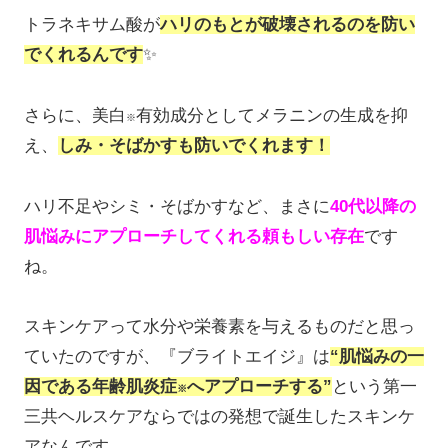
トラネキサム酸が
ハリのもとが破壊されるのを防い
でくれるんです
✨
さらに、美白
有効成分としてメラニンの生成を抑
※
え、
しみ・そばかすも防いでくれます！
ハリ不足やシミ・そばかすなど、まさに
40代以降の
肌悩みにアプローチしてくれる頼もしい存在
です
ね。
スキンケアって水分や栄養素を与えるものだと思っ
ていたのですが、『ブライトエイジ』は
“肌悩みの一
因である年齢肌炎症
へアプローチする”
という第一
※
三共ヘルスケアならではの発想で誕生したスキンケ
アなんです。