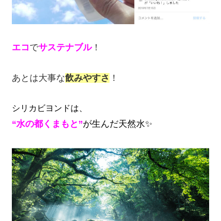
エコ
で
サステナブル
！
あとは大事な
飲みやすさ
！
シリカビヨンドは、
“水の都くまもと”
が生んだ天然水✨