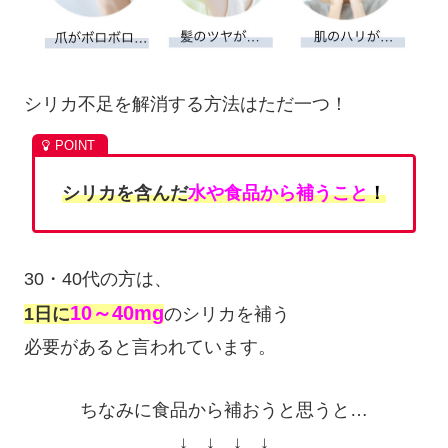
シリカ不足を解消する方法はただ一つ！
シリカを含んだ
水や食
品
から補うこと
！
30・40代の方は、
10～40mg
1日に
のシリカを補う
必要があると言われています。
ちなみに食品から補おうと思うと…
↓ ↓ ↓ ↓