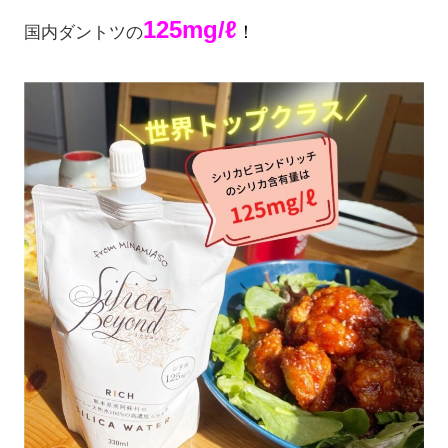
125mg/ℓ
！
国内ダントツの