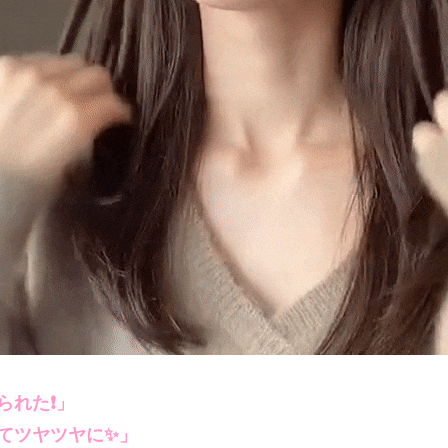
られた❗」
てツヤツヤに✨」