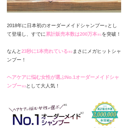
2018年に日本初のオーダーメイドシャンプー
とし
※
て登場し、すでに
累計販売本数は200万本
を突破！
※1
なんと
23秒に1本売れている
まさにメガヒットシャ
※2
ンプー！
ヘアケアに悩む女性が選ぶNo.1オーダーメイドシャ
ンプー
として大人気！
※3