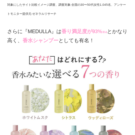
対象にしたサイト比較イメージ調査、調査対象:全国の30〜50代女性1,045名、アンケー
トモニター提供元:ゼネラルリサーチ
さらに『MEDULLA』は
香り満足度が93%
とかなり
※4
高く、
香水シャンプー
としても有名！