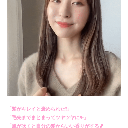
「髪がキレイと褒められた❗」
「毛先までまとまってツヤツヤに✨」
「風が吹くと自分の髪からいい香りがする🎵」