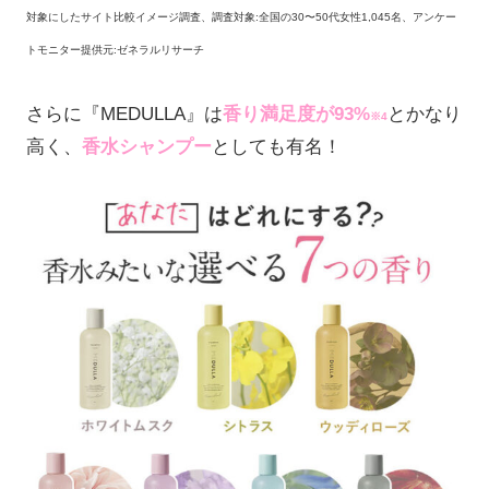
対象にしたサイト比較イメージ調査、調査対象:全国の30〜50代女性1,045名、アンケー
トモニター提供元:ゼネラルリサーチ
さらに『MEDULLA』は
香り満足度が93%
とかなり
※4
高く、
香水シャンプー
としても有名！