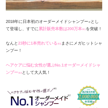
2018年に日本初のオーダーメイドシャンプー
とし
※
て登場し、すでに
累計販売本数は200万本
を突破！
※1
なんと
23秒に1本売れている
まさにメガヒットシャ
※2
ンプー！
ヘアケアに悩む女性が選ぶNo.1オーダーメイドシャ
ンプー
として大人気！
※3