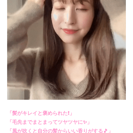
「髪がキレイと褒められた❗」
「毛先までまとまってツヤツヤに✨」
「風が吹くと自分の髪からいい香りがする🎵」