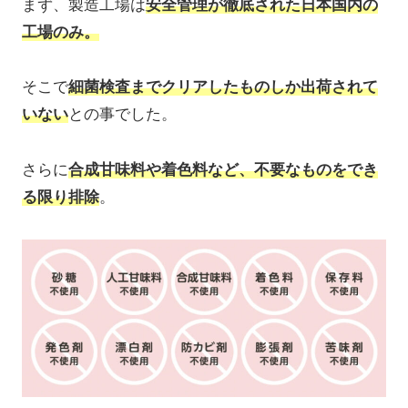
まず、製造工場は
安全管理が徹底された日本国内の
工場のみ。
そこで
細菌検査までクリアしたものしか出荷されて
いない
との事でした。
さらに
合成甘味料や着色料など、不要なものをでき
る限り排除
。