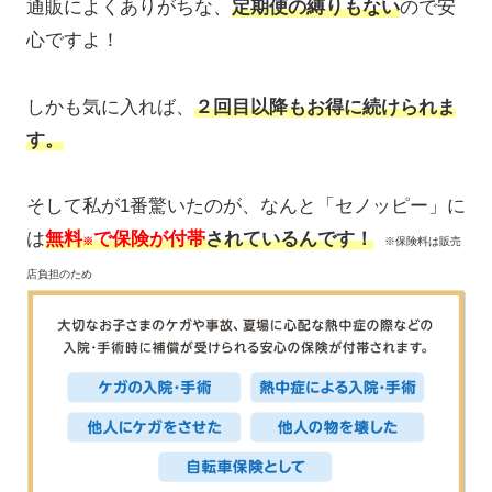
通販によくありがちな、
定期便の縛りもない
ので安
心ですよ！
しかも気に入れば、
２回目以降もお得に続けられま
す。
そして私が1番驚いたのが、なんと「セノッピー」に
は
無料
で保険が付帯
されているんです！
※
※保険料は販売
店負担​のため