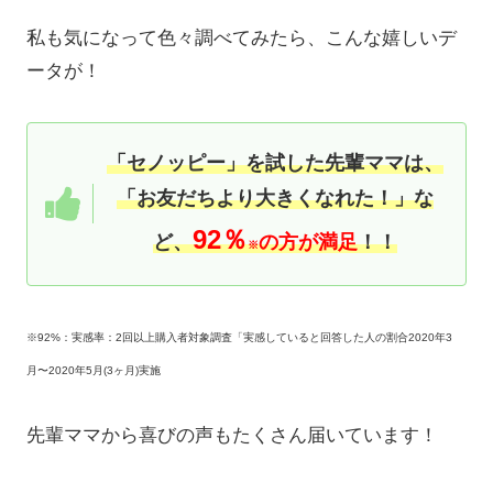
私も気になって色々調べてみたら、こんな嬉しいデ
ータが！
「セノッピー」を試した先輩ママは、
「お友だちより大きくなれた！」な
92％
ど、
の方が満足
！！
※
※92%：実感率：2回以上購入者対象調査「実感していると回答した人の割合2020年3
月〜2020年5月(3ヶ月)実施
先輩ママから喜びの声もたくさん届いています！