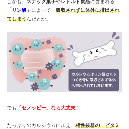
しかも、
スナック菓子
や
レトルト食品
に含まれる
「リン酸」
によって、
吸収されずに体外に排出され
てしまう
んだとか。
でも
「セノッピー」なら大丈夫！
たっぷりのカルシウムに加え、
相性抜群の「ビタミ