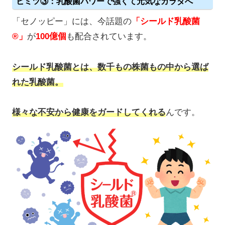
ヒミツ③：乳酸菌パワーで強くて元気なカラダへ
「セノッピー」には、今話題の
「シールド乳酸菌
®」
が
100億個
も配合されています。
シールド乳酸菌とは、数千もの株菌もの中から選ば
れた乳酸菌。
様々な不安から健康をガードしてくれる
んです。