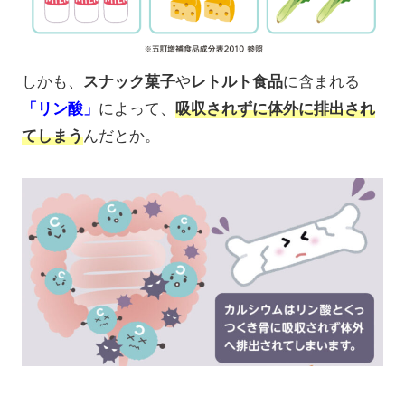
しかも、
スナック菓子
や
レトルト食品
に含まれる
「リン酸」
によって、
吸収されずに体外に排出され
てしまう
んだとか。