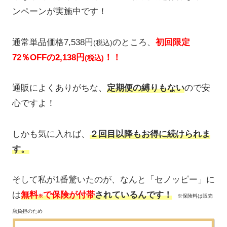
ンペーンが実施中です！
通常単品価格7,538円
のところ、
初回限定
(税込)
72％OFFの2,138
円
！！
(税込)
通販によくありがちな、
定期便の縛りもない
ので安
心ですよ！
しかも気に入れば、
２回目以降もお得に続けられま
す。
そして私が1番驚いたのが、なんと「セノッピー」に
は
無料
で保険が付帯
されているんです！
※
※保険料は販売
店負担​のため