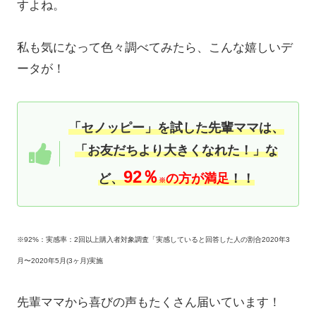
すよね。
私も気になって色々調べてみたら、こんな嬉しいデ
ータが！
「セノッピー」を試した先輩ママは、
「お友だちより大きくなれた！」な
92％
ど、
の方が満足
！！
※
※92%：実感率：2回以上購入者対象調査「実感していると回答した人の割合2020年3
月〜2020年5月(3ヶ月)実施
先輩ママから喜びの声もたくさん届いています！