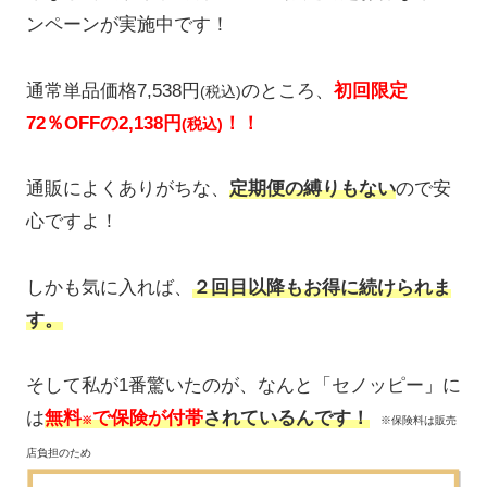
ンペーンが実施中です！
通常単品価格7,538円
のところ、
初回限定
(税込)
72％OFFの2,138
円
！！
(税込)
通販によくありがちな、
定期便の縛りもない
ので安
心ですよ！
しかも気に入れば、
２回目以降もお得に続けられま
す。
そして私が1番驚いたのが、なんと「セノッピー」に
は
無料
で保険が付帯
されているんです！
※
※保険料は販売
店負担​のため