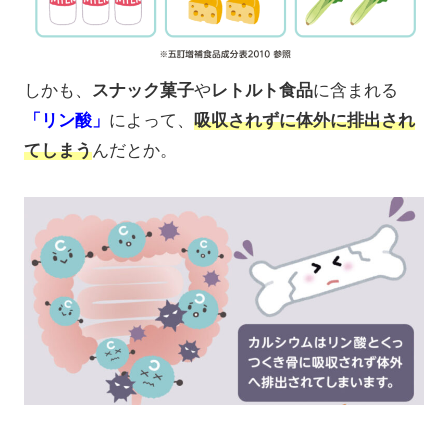
しかも、
スナック菓子
や
レトルト食品
に含まれる
「リン酸」
によって、
吸収されずに体外に排出され
てしまう
んだとか。