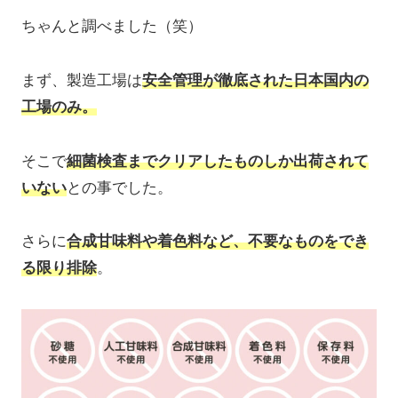
ちゃんと調べました（笑）
まず、製造工場は
安全管理が徹底された日本国内の
工場のみ。
そこで
細菌検査までクリアしたものしか出荷されて
いない
との事でした。
さらに
合成甘味料や着色料など、不要なものをでき
る限り排除
。